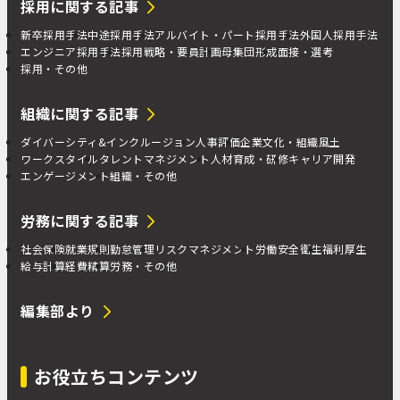
採用に関する記事
新卒採用手法
中途採用手法
アルバイト・パート採用手法
外国人採用手法
エンジニア採用手法
採用戦略・要員計画
母集団形成
面接・選考
採用・その他
組織に関する記事
ダイバーシティ&インクルージョン
人事評価
企業文化・組織風土
ワークスタイル
タレントマネジメント
人材育成・研修
キャリア開発
エンゲージメント
組織・その他
労務に関する記事
社会保険
就業規則
勤怠管理
リスクマネジメント
労働安全衛生
福利厚生
給与計算
経費精算
労務・その他
編集部より
お役立ちコンテンツ