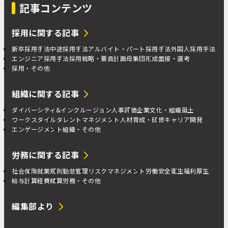
記事コンテンツ
採用に関する記事
新卒採用手法
中途採用手法
アルバイト・パート採用手法
外国人採用手法
エンジニア採用手法
採用戦略・要員計画
母集団形成
面接・選考
採用・その他
組織に関する記事
ダイバーシティ&インクルージョン
人事評価
企業文化・組織風土
ワークスタイル
タレントマネジメント
人材育成・研修
キャリア開発
エンゲージメント
組織・その他
労務に関する記事
社会保険
就業規則
勤怠管理
リスクマネジメント
労働安全衛生
福利厚生
給与計算
経費精算
労務・その他
編集部より