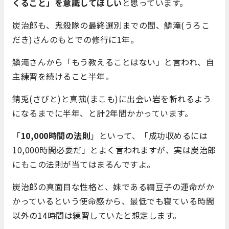
くること」を意識してほしい
と思っています。
炭治郎も、鬼殺隊の最終選別までの間、鱗滝(うろこ
だき)さんのもとでの修行に1年。
鱗滝さんから「もう教えることはない」と言われ、自
主練習を続けること半年。
錆兎(さびと)と真菰(まこも)に出会い岩を斬れるよう
になるまでに半年、と計2年間かかっています。
「
10,000時間の法則
」といって、「成功収めるには
10,000時間必要だ」とよく言われますが、実は炭治郎
にもこの法則が当てはまるんですよ。
炭治郎の真面目な性格と、妹である禰豆子の運命がか
かっているという使命感から、最低でも寝ている時間
以外の14時間は練習していたと想定します。