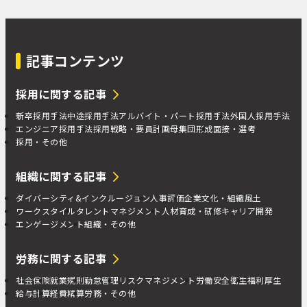
記事コンテンツ
採用に関する記事
新卒採用手法
中途採用手法
アルバイト・パート採用手法
外国人採用手法
エンジニア採用手法
採用戦略・要員計画
母集団形成
面接・選考
採用・その他
組織に関する記事
ダイバーシティ&インクルージョン
人事評価
企業文化・組織風土
ワークスタイル
タレントマネジメント
人材育成・研修
キャリア開発
エンゲージメント
組織・その他
労務に関する記事
社会保険
就業規則
勤怠管理
リスクマネジメント
労働安全衛生
福利厚生
給与計算
経費精算
労務・その他