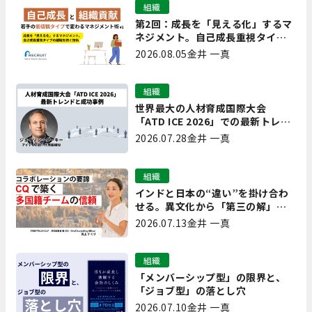
組織
第2回：成長を「見える化」するマ
ネジメント。自己成長重視タイプ
の離職を防ぐ技術
2026.08.05
金井 一真
組織
世界最大の人材育成国際大会
「ATD ICE 2026」での最新トレン
ドと成功事例｜「重要で実用的
2026.07.28
金井 一真
な、日本にも合う」ホットトピッ
クと人材育成ノウハウ
組織
インドと日本の“違い”を掛け合わ
せる。異文化から「第三の解」を
生み出す実践【現場を変えるCQ白
2026.07.13
金井 一真
書 第7回】
組織
「メンバーシップ型」の限界と、
「ジョブ型」の落とし穴
2026.07.10
金井 一真