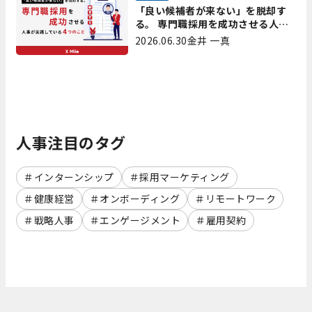
「良い候補者が来ない」を脱却す
る。 専門職採用を成功させる人事
が実践している4つのこと
2026.06.30
金井 一真
人事注目のタグ
インターンシップ
採用マーケティング
健康経営
オンボーディング
リモートワーク
戦略人事
エンゲージメント
雇用契約