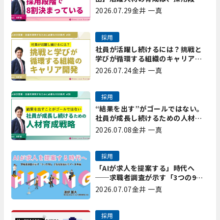
で8割決まっている｜プレシャスパ
2026.07.29
金井 一真
ートナーズ矢野
採用
社員が活躍し続けるには？挑戦と
学びが循環する組織のキャリア開
発｜プレシャスパートナーズ矢野
2026.07.24
金井 一真
採用
“結果を出す”がゴールではない。
社員が成長し続けるための人材育
成戦略｜プレシャスパートナーズ
2026.07.08
金井 一真
矢野
採用
「AIが求人を提案する」時代へ
──求職者調査が示す「3つの9
割」と、採用担当が今すべき準備
2026.07.07
金井 一真
採用