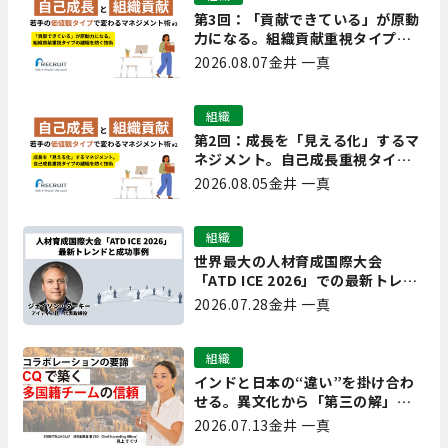
第3回：「貢献できている」が原動
力になる。組織貢献重視タイプの
離職を防ぐ技術
2026.08.07
金井 一真
組織
第2回：成長を「見える化」するマ
ネジメント。自己成長重視タイプ
の離職を防ぐ技術
2026.08.05
金井 一真
組織
世界最大の人材育成国際大会
「ATD ICE 2026」での最新トレン
ドと成功事例｜「重要で実用的
2026.07.28
金井 一真
な、日本にも合う」ホットトピッ
クと人材育成ノウハウ
組織
インドと日本の“違い”を掛け合わ
せる。異文化から「第三の解」を
生み出す実践【現場を変えるCQ白
2026.07.13
金井 一真
書 第7回】