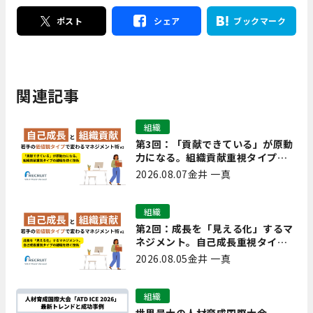
ポスト
シェア
ブックマーク
関連記事
組織
第3回：「貢献できている」が原動
力になる。組織貢献重視タイプの
離職を防ぐ技術
2026.08.07
金井 一真
組織
第2回：成長を「見える化」するマ
ネジメント。自己成長重視タイプ
の離職を防ぐ技術
2026.08.05
金井 一真
組織