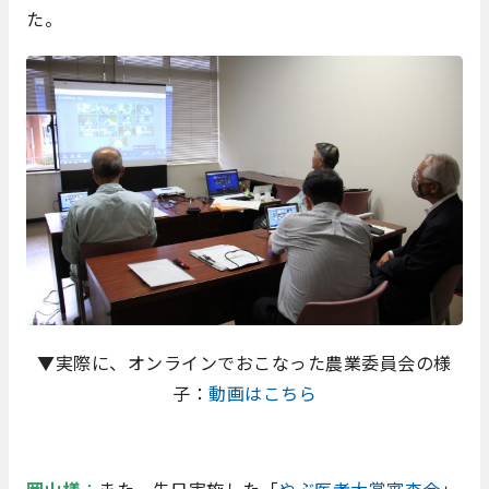
た。
▼実際に、オンラインでおこなった農業委員会の様
子：
動画はこちら
岡山様
：
また、先日実施した「
やぶ医者大賞審査会
」