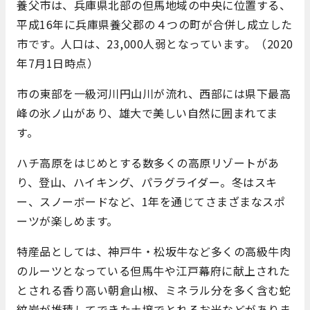
養父市は、兵庫県北部の但馬地域の中央に位置する、
平成16年に兵庫県養父郡の４つの町が合併し成立した
市です。人口は、23,000人弱となっています。（2020
年7月1日時点）
市の東部を一級河川円山川が流れ、西部には県下最高
峰の氷ノ山があり、雄大で美しい自然に囲まれてま
す。
ハチ高原をはじめとする数多くの高原リゾートがあ
り、登山、ハイキング、パラグライダー。冬はスキ
ー、スノーボードなど、1年を通じてさまざまなスポ
ーツが楽しめます。
特産品としては、神戸牛・松坂牛など多くの高級牛肉
のルーツとなっている但馬牛や江戸幕府に献上された
とされる香り高い朝倉山椒、ミネラル分を多く含む蛇
紋岩が堆積してできた土壌でとれるお米などがありま