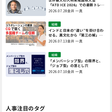
世界最大の人材育成国際大会
「ATD ICE 2026」での最新トレン
ドと成功事例｜「重要で実用的
2026.07.28
金井 一真
な、日本にも合う」ホットトピッ
クと人材育成ノウハウ
組織
インドと日本の“違い”を掛け合わ
せる。異文化から「第三の解」を
生み出す実践【現場を変えるCQ白
2026.07.13
金井 一真
書 第7回】
組織
「メンバーシップ型」の限界と、
「ジョブ型」の落とし穴
2026.07.10
金井 一真
人事注目のタグ