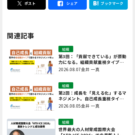
ポスト
シェア
ブックマーク
関連記事
組織
第3回：「貢献できている」が原動
力になる。組織貢献重視タイプの
離職を防ぐ技術
2026.08.07
金井 一真
組織
第2回：成長を「見える化」するマ
ネジメント。自己成長重視タイプ
の離職を防ぐ技術
2026.08.05
金井 一真
組織
世界最大の人材育成国際大会