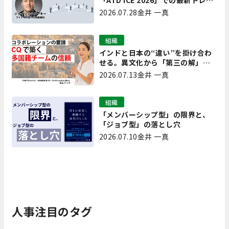
「ATD ICE 2026」での最新トレン
ドと成功事例｜「重要で実用的
2026.07.28
金井 一真
な、日本にも合う」ホットトピッ
クと人材育成ノウハウ
組織
インドと日本の“違い”を掛け合わ
せる。異文化から「第三の解」を
生み出す実践【現場を変えるCQ白
2026.07.13
金井 一真
書 第7回】
組織
「メンバーシップ型」の限界と、
「ジョブ型」の落とし穴
2026.07.10
金井 一真
人事注目のタグ