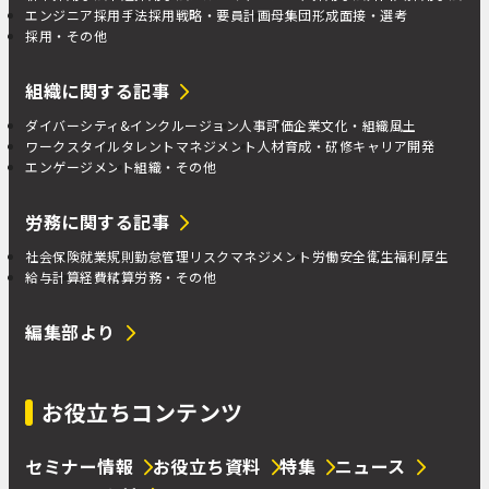
エンジニア採用手法
採用戦略・要員計画
母集団形成
面接・選考
採用・その他
組織に関する記事
ダイバーシティ&インクルージョン
人事評価
企業文化・組織風土
ワークスタイル
タレントマネジメント
人材育成・研修
キャリア開発
エンゲージメント
組織・その他
労務に関する記事
社会保険
就業規則
勤怠管理
リスクマネジメント
労働安全衛生
福利厚生
給与計算
経費精算
労務・その他
編集部より
お役立ちコンテンツ
セミナー情報
お役立ち資料
特集
ニュース