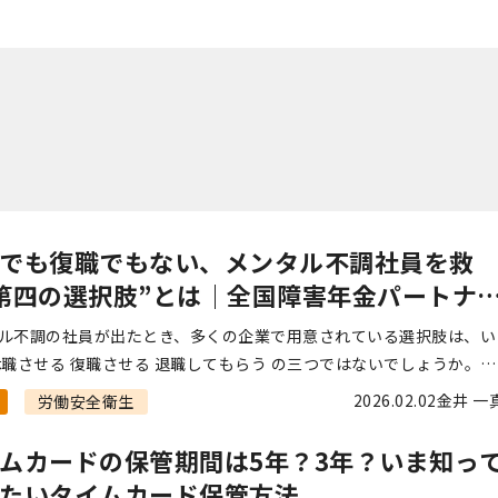
でも復職でもない、メンタル不調社員を救
第四の選択肢”とは｜全国障害年金パートナ
宮里
ル不調の社員が出たとき、多くの企業で用意されている選択肢は、い
休職させる 復職させる 退職してもらう の三つではないでしょうか。休
や産業医・EAP（従業員支援プログラム）など、「会社としてできる
2026.02.02
金井 一
労働安全衛生
 […]
ムカードの保管期間は5年？3年？いま知っ
たいタイムカード保管方法