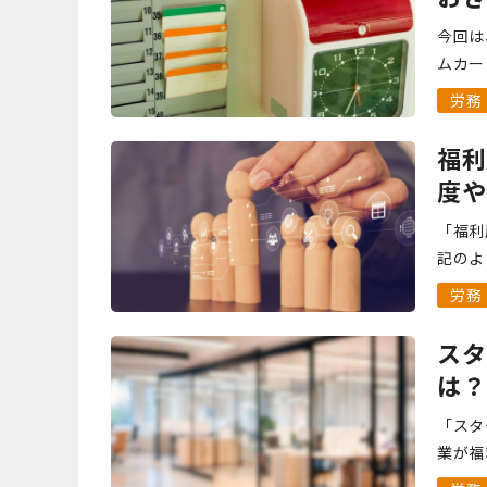
今回は
ムカー
もある
労務
仕組み
福利
度や
「福利
記のよ
節税効
労務
ります。
スタ
は？
説
「スタ
業が福
でしょ