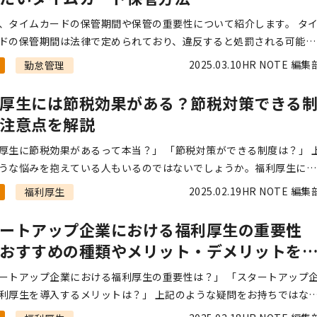
、タイムカードの保管期間や保管の重要性について紹介します。 タ
ドの保管期間は法律で定められており、違反すると処罰される可能性
ため、正確に把握しておきましょう。 関連記事：タイムカードとは
2025.03.10
HR NOTE 編集
勤怠管理
や使い […]
厚生には節税効果がある？節税対策できる
注意点を解説
厚生に節税効果があるって本当？」 「節税対策ができる制度は？」 
うな悩みを抱えている人もいるのではないでしょうか。福利厚生には
果がありますが、利用する制度によって非課税にするための条件があ
2025.02.19
HR NOTE 編集
福利厚生
 今 […]
ートアップ企業における福利厚生の重要性
おすすめの種類やメリット・デメリットを
ートアップ企業における福利厚生の重要性は？」 「スタートアップ
利厚生を導入するメリットは？」 上記のような疑問をお持ちではな
うか。福利厚生を導入することは、従業員の満足度や生産性向上に直