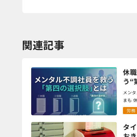
関連記事
休職
う“
ズ 
メンタ
まも 
職制度
労務
ことは精
タイ
おき