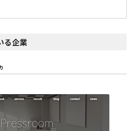
いる企業
カ