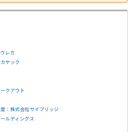
社エウレカ
社カヤック
社
リークアウト
な
制度：株式会社サイブリッジ
ホールディングス