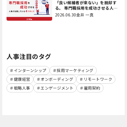
「良い候補者が来ない」を脱却す
る。 専門職採用を成功させる人事
が実践している4つのこと
2026.06.30
金井 一真
人事注目のタグ
インターンシップ
採用マーケティング
健康経営
オンボーディング
リモートワーク
戦略人事
エンゲージメント
雇用契約