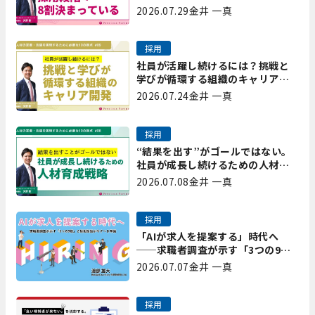
で8割決まっている｜プレシャスパ
2026.07.29
金井 一真
ートナーズ矢野
採用
社員が活躍し続けるには？挑戦と
学びが循環する組織のキャリア開
発｜プレシャスパートナーズ矢野
2026.07.24
金井 一真
採用
“結果を出す”がゴールではない。
社員が成長し続けるための人材育
成戦略｜プレシャスパートナーズ
2026.07.08
金井 一真
矢野
採用
「AIが求人を提案する」時代へ
──求職者調査が示す「3つの9
割」と、採用担当が今すべき準備
2026.07.07
金井 一真
採用