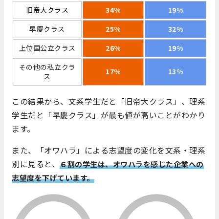
旧帝大クラス
34%
19%
早慶クラス
25%
32%
上位国公立クラス
26%
19%
その他の私立クラ
17%
13%
ス
この結果から、文系学生だと「旧帝大クラス」、理系
学生だと「早慶クラス」が最も値が高いことがわかり
ます。
また、「オワハラ」による志望度の変化を文系・理系
別に見ると、
６
割の学生は、オワハラを感じた企業への
志望度を下げています
。