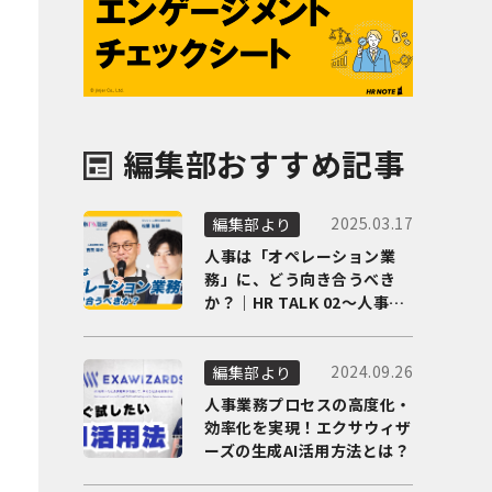
編集部おすすめ記事
2025.03.17
編集部より
人事は「オペレーション業
務」に、どう向き合うべき
か？｜HR TALK 02～人事DX
の最前線を徹底解剖～
2024.09.26
編集部より
人事業務プロセスの高度化・
効率化を実現！エクサウィザ
ーズの生成AI活用方法とは？