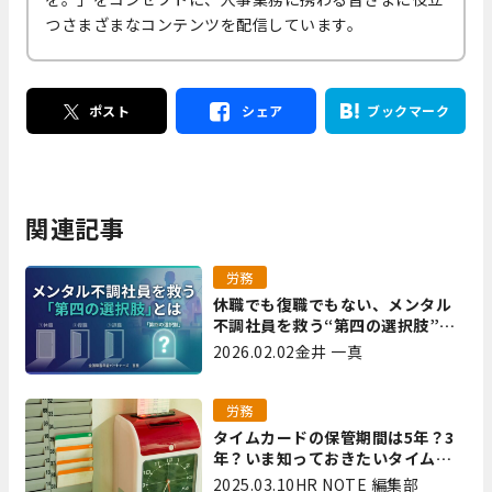
つさまざまなコンテンツを配信しています。
ポスト
シェア
ブックマーク
関連記事
労務
休職でも復職でもない、メンタル
不調社員を救う“第四の選択肢”と
は｜全国障害年金パートナーズ 宮
2026.02.02
金井 一真
里
労務
タイムカードの保管期間は5年？3
年？いま知っておきたいタイムカ
ード保管方法
2025.03.10
HR NOTE 編集部