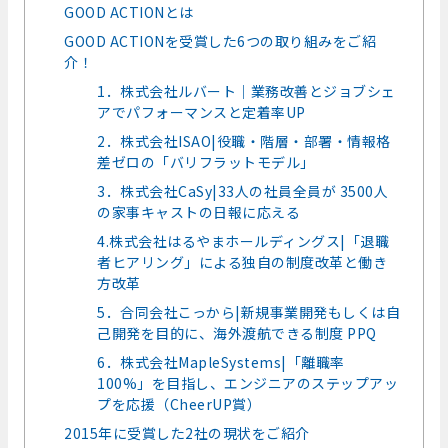
GOOD ACTIONとは
GOOD ACTIONを受賞した6つの取り組みをご紹
介！
1．株式会社ルバート｜業務改善とジョブシェ
アでパフォーマンスと定着率UP
2．株式会社ISAO|役職・階層・部署・情報格
差ゼロの「バリフラットモデル」
3．株式会社CaSy|33人の社員全員が 3500人
の家事キャストの日報に応える
4.株式会社はるやまホールディングス|「退職
者ヒアリング」による独自の制度改革と働き
方改革
5．合同会社こっから|新規事業開発もしくは自
己開発を目的に、海外渡航できる制度 PPQ
6．株式会社MapleSystems|「離職率
100%」を目指し、エンジニアのステップアッ
プを応援（CheerUP賞）
2015年に受賞した2社の現状をご紹介