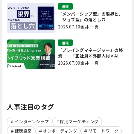
組織
「メンバーシップ型」の限界と、
「ジョブ型」の落とし穴
2026.07.10
金井 一真
組織
「プレイングマネージャー」の終
焉──「正社員×外部人材×AI」
で創るハイブリッド営業組織
2026.07.09
金井 一真
人事注目のタグ
インターンシップ
採用マーケティング
健康経営
オンボーディング
リモートワーク