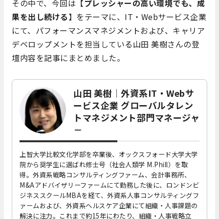
その中で、今回は【
プレッシャーの高い環境でも、成
果を出し続ける
】をテーマに、IT・Webサービス企業
にて、パフォーマンスマネジメントおよび、キャリア
デベロップメントを担当している山田 美樹さんの登
壇内容を記事にまとめました。
山田 美樹｜外資系IT・Webサ
ービス企業 グローバルタレン
トマネジメント部門マネージャ
－
上智大学比較文化学部を卒業後、オックスフォード大学大学
院から奨学生に選ばれ修士号（社会人類学 M.Phill）を取
得。外資系戦略コンサルティングファーム、会計事務所、
M&Aアドバイザリーファームにて勤務した後に、ロンドンビ
ジネススクールMBAを経て、外資系人事コンサルティングフ
ァームおよび、外資系ヘルスケア企業にて組織・人事課題の
解決に注力。これまで約15年にわたり、組織・人事戦略立