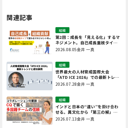
関連記事
組織
第2回：成長を「見える化」するマ
ネジメント。自己成長重視タイプ
の離職を防ぐ技術
2026.08.05
金井 一真
組織
世界最大の人材育成国際大会
「ATD ICE 2026」での最新トレン
ドと成功事例｜「重要で実用的
2026.07.28
金井 一真
な、日本にも合う」ホットトピッ
クと人材育成ノウハウ
組織
インドと日本の“違い”を掛け合わ
せる。異文化から「第三の解」を
生み出す実践【現場を変えるCQ白
2026.07.13
金井 一真
書 第7回】