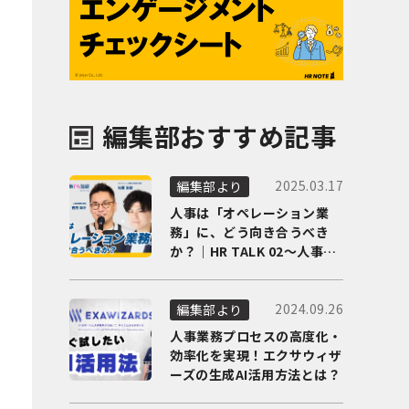
編集部おすすめ記事
2025.03.17
編集部より
人事は「オペレーション業
務」に、どう向き合うべき
か？｜HR TALK 02～人事DX
の最前線を徹底解剖～
2024.09.26
編集部より
人事業務プロセスの高度化・
効率化を実現！エクサウィザ
ーズの生成AI活用方法とは？