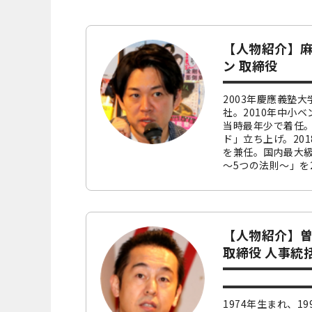
【人物紹介】麻
ン 取締役
2003年慶應義塾
社。2010年中小
当時最年少で着任。
ド」立ち上げ。20
を兼任。国内最大級の
～5つの法則～」を20
【人物紹介】曽
取締役 人事統
1974年生まれ、1