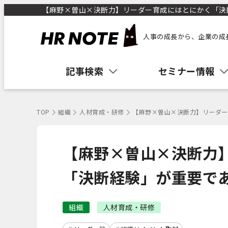
【麻野×曽山×決断力】リーダー育成にはとにかく「決断経
人事の成長から、企業の成
記事検索
セミナー情報
TOP
組織
人材育成・研修
【麻野×曽山×決断力】リーダー
【麻野×曽山×決断力
「決断経験」が重要で
組織
人材育成・研修