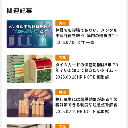
関連記事
労務
休職でも復職でもない、メンタル
不調社員を救う“第四の選択肢”と
は｜全国障害年金パートナーズ 宮
2026.02.02
金井 一真
里
労務
タイムカードの保管期間は5年？3
年？いま知っておきたいタイムカ
ード保管方法
2025.03.10
HR NOTE 編集部
労務
福利厚生には節税効果がある？節
税対策できる制度や注意点を解説
2025.02.19
HR NOTE 編集部
労務