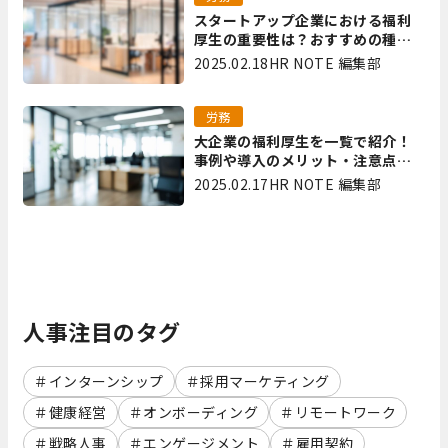
スタートアップ企業における福利
厚生の重要性は？おすすめの種類
やメリット・デメリットを解説
2025.02.18
HR NOTE 編集部
労務
大企業の福利厚生を一覧で紹介！
事例や導入のメリット・注意点を
解説
2025.02.17
HR NOTE 編集部
人事注目のタグ
インターンシップ
採用マーケティング
健康経営
オンボーディング
リモートワーク
戦略人事
エンゲージメント
雇用契約