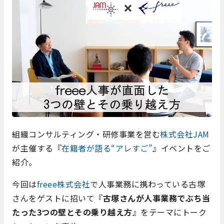
組織コンサルティング・研修事業を営む
株式会社JAM
が主催する『
在籍者が語る“アレすご”
』イベントをご
紹介。
今回は
freee株式会社
で人事業務に携わっている古塚
さんをゲストに招いて『
古塚さんが人事業務でぶち当
たった3つの壁とその乗り越え方
』をテーマにトーク