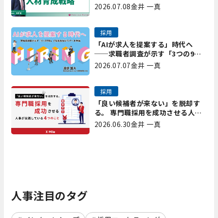
成戦略｜プレシャスパートナーズ
2026.07.08
金井 一真
矢野
採用
「AIが求人を提案する」時代へ
──求職者調査が示す「3つの9
割」と、採用担当が今すべき準備
2026.07.07
金井 一真
採用
「良い候補者が来ない」を脱却す
る。 専門職採用を成功させる人事
が実践している4つのこと
2026.06.30
金井 一真
人事注目のタグ