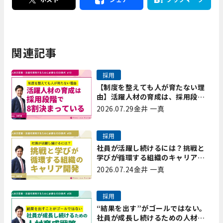
関連記事
採用
【制度を整えても人が育たない理
由】活躍人材の育成は、採用段階
で8割決まっている｜プレシャスパ
2026.07.29
金井 一真
ートナーズ矢野
採用
社員が活躍し続けるには？挑戦と
学びが循環する組織のキャリア開
発｜プレシャスパートナーズ矢野
2026.07.24
金井 一真
採用
“結果を出す”がゴールではない。
社員が成長し続けるための人材育