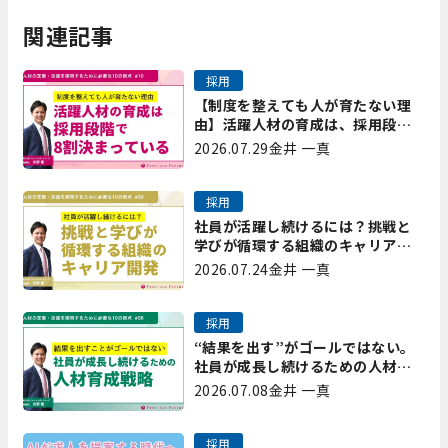
関連記事
採用
【制度を整えても人が育たない理
由】活躍人材の育成は、採用段階
で8割決まっている｜プレシャスパ
2026.07.29
金井 一真
ートナーズ矢野
採用
社員が活躍し続けるには？挑戦と
学びが循環する組織のキャリア開
発｜プレシャスパートナーズ矢野
2026.07.24
金井 一真
採用
“結果を出す”がゴールではない。
社員が成長し続けるための人材育
成戦略｜プレシャスパートナーズ
2026.07.08
金井 一真
矢野
採用