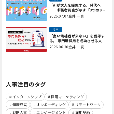
「AIが求人を提案する」時代へ
──求職者調査が示す「3つの9
割」と、採用担当が今すべき準備
2026.07.07
金井 一真
採用
「良い候補者が来ない」を脱却す
る。 専門職採用を成功させる人事
が実践している4つのこと
2026.06.30
金井 一真
人事注目のタグ
インターンシップ
採用マーケティング
健康経営
オンボーディング
リモートワーク
戦略人事
エンゲージメント
雇用契約