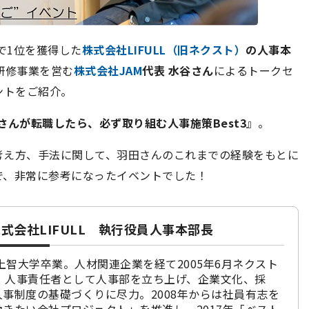
で1位を獲得した
株式会社LIFULL（旧ネクスト）
の人事本
研修事業を営む
株式会社JAM
代表 水谷さん
によるトークセ
ントをご紹介。
田さんが転職したら、必ず取り組む人事施策Best3
』。
考え方、手法に関して、羽田さんのこれまでの経験をもとに
で、非常に参考になったイベントでした！
式会社LIFULL 執行役員人事本部長
。上智大学卒業。人材関連企業を経て2005年6月ネクスト
)入社。人事責任者として人事部を立ち上げ、企業文化、採
事制度の基礎づくりに尽力。2008年からは社員有志を