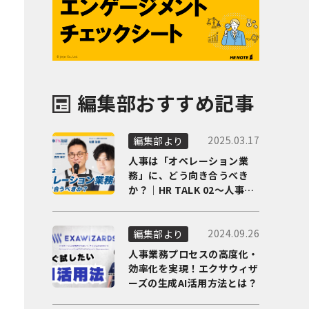
編集部おすすめ記事
2025.03.17
編集部より
人事は「オペレーション業
務」に、どう向き合うべき
か？｜HR TALK 02～人事DX
の最前線を徹底解剖～
2024.09.26
編集部より
人事業務プロセスの高度化・
効率化を実現！エクサウィザ
ーズの生成AI活用方法とは？