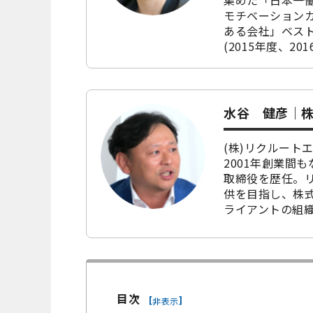
集めた「日本一働
モチベーション
ある会社」ベスト
(2015年度、
水谷 健彦｜株
(株)リクルート
2001年創業間
取締役を歴任。
供を目指し、株式
ライアントの組
目次
[
]
非表示