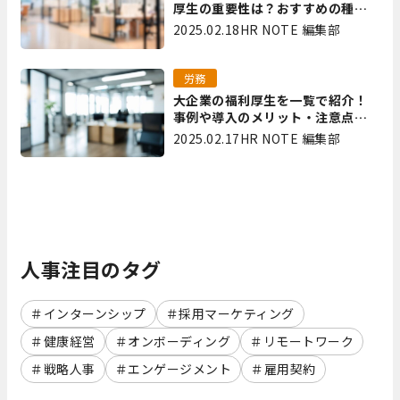
厚生の重要性は？おすすめの種類
やメリット・デメリットを解説
2025.02.18
HR NOTE 編集部
労務
大企業の福利厚生を一覧で紹介！
事例や導入のメリット・注意点を
解説
2025.02.17
HR NOTE 編集部
人事注目のタグ
インターンシップ
採用マーケティング
健康経営
オンボーディング
リモートワーク
戦略人事
エンゲージメント
雇用契約