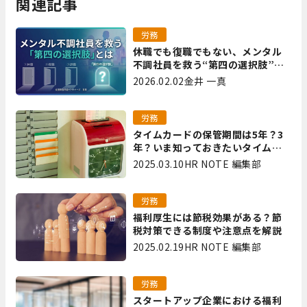
関連記事
労務
休職でも復職でもない、メンタル
不調社員を救う“第四の選択肢”と
は｜全国障害年金パートナーズ 宮
2026.02.02
金井 一真
里
労務
タイムカードの保管期間は5年？3
年？いま知っておきたいタイムカ
ード保管方法
2025.03.10
HR NOTE 編集部
労務
福利厚生には節税効果がある？節
税対策できる制度や注意点を解説
2025.02.19
HR NOTE 編集部
労務
スタートアップ企業における福利