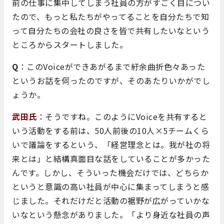
前の仕事に集中してしまう社員の方がすごく目につい
たので、もっと私たちがやってることを自分たちで知
って自分たちの会社の良さを皆で共有したいなという
ところからスタートしました。
Q
：このVoiceができあがるまで紆余曲折色々あった
というお話を伺ったのですが、そのあたりいかがでし
ょうか。
武田氏
：そうですね。このようにVoiceを共有すると
いう活動をする前は、50人前後の10人×5チームくら
いで議論をするという、「経営理念とは。我が社の将
来とは」と結構真面目な話をしていることが多かった
んです。しかし、そういった機会だけでは、どちらか
というと意識の高い社員が中心に集まってしまうと感
じました。それだけだと活動の裾野が広がっていかな
いなという懸念がありました。「より身近な社員の声