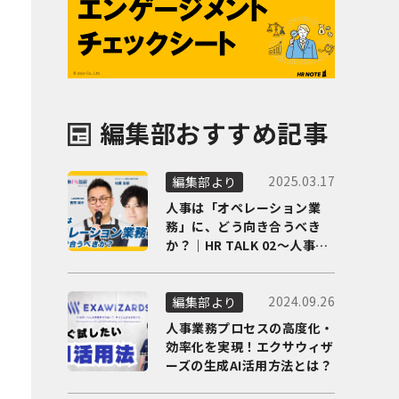
編集部おすすめ記事
2025.03.17
編集部より
人事は「オペレーション業
務」に、どう向き合うべき
か？｜HR TALK 02～人事DX
の最前線を徹底解剖～
2024.09.26
編集部より
人事業務プロセスの高度化・
効率化を実現！エクサウィザ
ーズの生成AI活用方法とは？