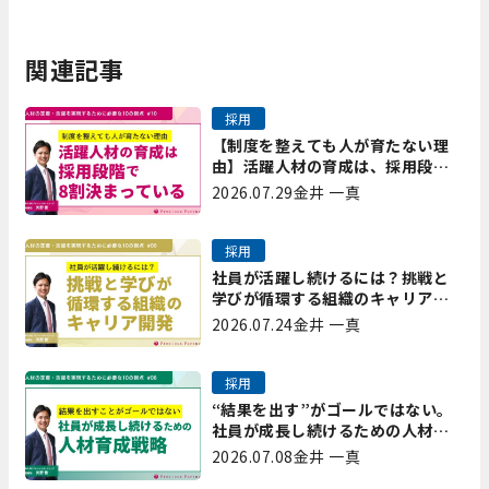
関連記事
採用
【制度を整えても人が育たない理
由】活躍人材の育成は、採用段階
で8割決まっている｜プレシャスパ
2026.07.29
金井 一真
ートナーズ矢野
採用
社員が活躍し続けるには？挑戦と
学びが循環する組織のキャリア開
発｜プレシャスパートナーズ矢野
2026.07.24
金井 一真
採用
“結果を出す”がゴールではない。
社員が成長し続けるための人材育
成戦略｜プレシャスパートナーズ
2026.07.08
金井 一真
矢野