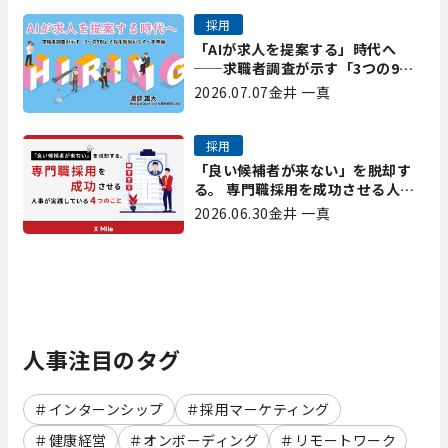
採用
「AIが求人を提案する」時代へ
──求職者調査が示す「3つの9
割」と、採用担当が今すべき準備
2026.07.07
金井 一真
採用
「良い候補者が来ない」を脱却す
る。 専門職採用を成功させる人事
が実践している4つのこと
2026.06.30
金井 一真
人事注目のタグ
インターンシップ
採用マーケティング
健康経営
オンボーディング
リモートワーク