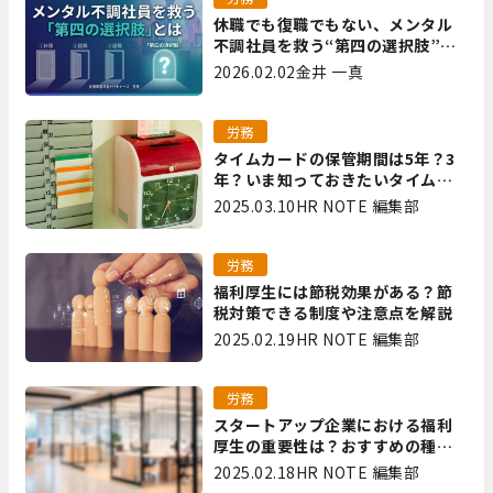
休職でも復職でもない、メンタル
不調社員を救う“第四の選択肢”と
は｜全国障害年金パートナーズ 宮
2026.02.02
金井 一真
里
労務
タイムカードの保管期間は5年？3
年？いま知っておきたいタイムカ
ード保管方法
2025.03.10
HR NOTE 編集部
労務
福利厚生には節税効果がある？節
税対策できる制度や注意点を解説
2025.02.19
HR NOTE 編集部
労務
スタートアップ企業における福利
厚生の重要性は？おすすめの種類
やメリット・デメリットを解説
2025.02.18
HR NOTE 編集部