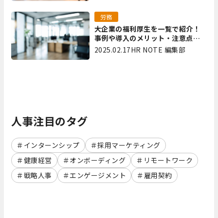
労務
大企業の福利厚生を一覧で紹介！
事例や導入のメリット・注意点を
解説
2025.02.17
HR NOTE 編集部
人事注目のタグ
インターンシップ
採用マーケティング
健康経営
オンボーディング
リモートワーク
戦略人事
エンゲージメント
雇用契約