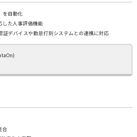
S）を自動化
対応した人事評価機能
の生体認証デバイスや勤怠打刻システムとの連携に対応
ataOn)
統合