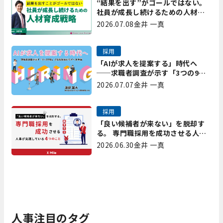
“結果を出す”がゴールではない。
社員が成長し続けるための人材育
成戦略｜プレシャスパートナーズ
2026.07.08
金井 一真
矢野
採用
「AIが求人を提案する」時代へ
──求職者調査が示す「3つの9
割」と、採用担当が今すべき準備
2026.07.07
金井 一真
採用
「良い候補者が来ない」を脱却す
る。 専門職採用を成功させる人事
が実践している4つのこと
2026.06.30
金井 一真
人事注目のタグ