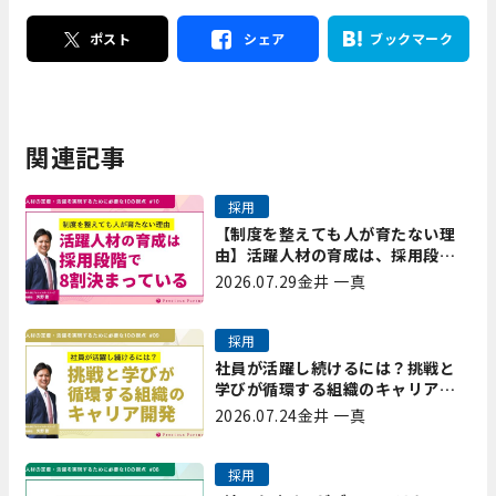
ポスト
シェア
ブックマーク
関連記事
採用
【制度を整えても人が育たない理
由】活躍人材の育成は、採用段階
で8割決まっている｜プレシャスパ
2026.07.29
金井 一真
ートナーズ矢野
採用
社員が活躍し続けるには？挑戦と
学びが循環する組織のキャリア開
発｜プレシャスパートナーズ矢野
2026.07.24
金井 一真
採用