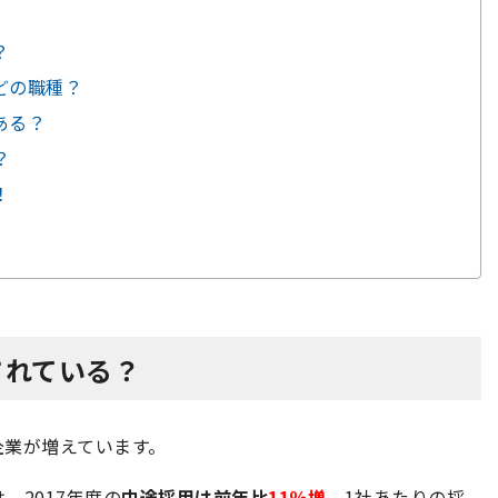
？
どの職種？
ある？
？
！
されている？
企業が増えています。
、2017年度の
中途採用は前年比
11％増
。1社あたりの採