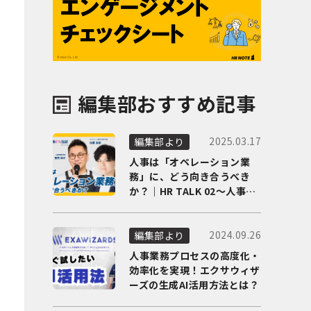
編集部おすすめ記事
2025.03.17
編集部より
人事は「オペレーション業
務」に、どう向き合うべき
か？｜HR TALK 02～人事DX
の最前線を徹底解剖～
2024.09.26
編集部より
人事業務プロセスの高度化・
効率化を実現！エクサウィザ
ーズの生成AI活用方法とは？