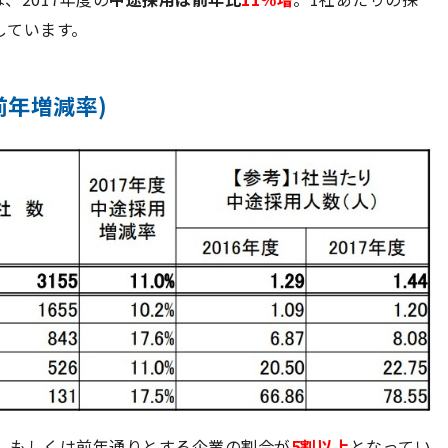
しています。
前年増減率)
、もしくは前年通りとする企業の割合が
5割以上
となってい