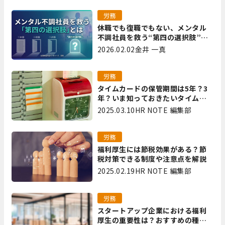
労務
休職でも復職でもない、メンタル
不調社員を救う“第四の選択肢”と
は｜全国障害年金パートナーズ 宮
2026.02.02
金井 一真
里
労務
タイムカードの保管期間は5年？3
年？いま知っておきたいタイムカ
ード保管方法
2025.03.10
HR NOTE 編集部
労務
福利厚生には節税効果がある？節
税対策できる制度や注意点を解説
2025.02.19
HR NOTE 編集部
労務
スタートアップ企業における福利
厚生の重要性は？おすすめの種類