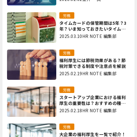
里
労務
タイムカードの保管期間は5年？3
年？いま知っておきたいタイムカ
ード保管方法
2025.03.10
HR NOTE 編集部
労務
福利厚生には節税効果がある？節
税対策できる制度や注意点を解説
2025.02.19
HR NOTE 編集部
労務
スタートアップ企業における福利
厚生の重要性は？おすすめの種類
やメリット・デメリットを解説
2025.02.18
HR NOTE 編集部
労務
大企業の福利厚生を一覧で紹介！