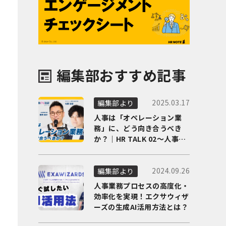
編集部おすすめ記事
2025.03.17
編集部より
人事は「オペレーション業
務」に、どう向き合うべき
か？｜HR TALK 02～人事DX
の最前線を徹底解剖～
2024.09.26
編集部より
人事業務プロセスの高度化・
効率化を実現！エクサウィザ
ーズの生成AI活用方法とは？