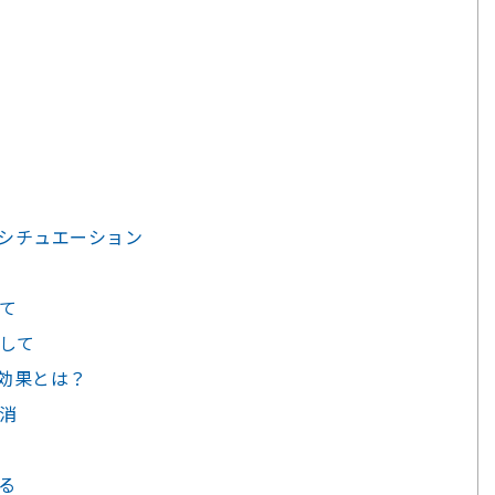
やシチュエーション
して
として
る効果とは？
解消
る