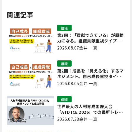
関連記事
組織
第3回：「貢献できている」が原動
力になる。組織貢献重視タイプの
離職を防ぐ技術
2026.08.07
金井 一真
組織
第2回：成長を「見える化」するマ
ネジメント。自己成長重視タイプ
の離職を防ぐ技術
2026.08.05
金井 一真
組織
世界最大の人材育成国際大会
「ATD ICE 2026」での最新トレン
ドと成功事例｜「重要で実用的
2026.07.28
金井 一真
な、日本にも合う」ホットトピッ
クと人材育成ノウハウ