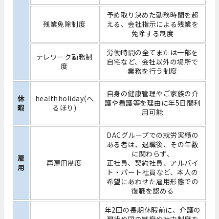
予め取り決めた勤務時間を超
残業免除制度
える、会社指示による残業を
免除する制度
労働時間の全てまたは一部を
テレワーク勤務制
自宅など、会社以外の場所で
度
業務を行う制度
自身の健康管理やご家族の介
休
healthholiday(へ
護や看護等を理由に年5日間利
暇
るほり)
用可能
DACグループでの就労実績の
ある者は、退職後、その年数
に関わらず、
雇
再雇用制度
正社員、契約社員、アルバイ
用
ト・パート社員など、本人の
希望にあわせた雇用形態での
復職を認める
年2回の長期休暇前に、介護の
現状や国の制度や社内制度を