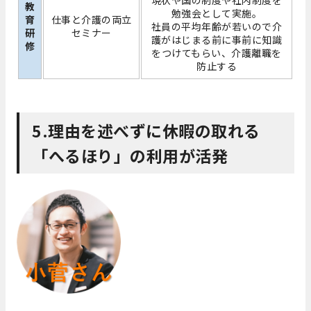
教
勉強会として実施。
育
仕事と介護の両立
社員の平均年齢が若いので介
研
セミナー
護がはじまる前に事前に知識
修
をつけてもらい、介護離職を
防止する
5.理由を述べずに休暇の取れる
「へるほり」の利用が活発