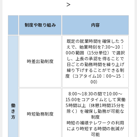
＞
制度や取り組み
内容
既定の就業時間を確保したう
えで、始業時刻を7:30～10：
00の範囲（15分単位）で選択
し、上長の承認を得ることで
時差出勤制度
日ごとの勤務時間を繰り上げ
繰り下げすることができる制
度（コアタイム10：00～15：
00）
8:00～18:30の間で10:00～
15:00をコアタイムとして実働
働
5時間以上（休憩1時間15分を
き
除く）を確保し勤務が可能な
時短勤務制度
方
制度
時短の補填テレワークの利用
により時短する時間の削減が
可能