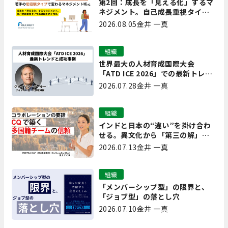
第2回：成長を「見える化」するマ
ネジメント。自己成長重視タイプ
の離職を防ぐ技術
2026.08.05
金井 一真
組織
世界最大の人材育成国際大会
「ATD ICE 2026」での最新トレン
ドと成功事例｜「重要で実用的
2026.07.28
金井 一真
な、日本にも合う」ホットトピッ
クと人材育成ノウハウ
組織
インドと日本の“違い”を掛け合わ
せる。異文化から「第三の解」を
生み出す実践【現場を変えるCQ白
2026.07.13
金井 一真
書 第7回】
組織
「メンバーシップ型」の限界と、
「ジョブ型」の落とし穴
2026.07.10
金井 一真