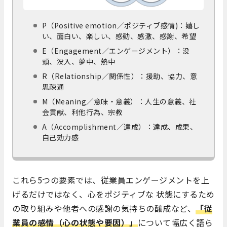
P（Positive emotion／ポジティブ感情)：嬉し
い、面白い、楽しい、感動、感激、感謝、希望
E（Engagement／エンゲージメント）：没
頭、没入、夢中、熱中
R（Relationship／関係性）：援助、協力、意
思疎通
M（Meaning／意味・意義）：人生の意義、社
会貢献、利他行為、宗教
A（Accomplishment／達成）：達成、成果、
自己効力感
これら5つの要素では、従業員エンゲージメントを上
げるだけではなく、心をポジティブな 状態にするため
の取り組みや他者への感謝の気持ちの醸成など、
「従
業員の感情（心の状態や要因）」
について幅広く語ら