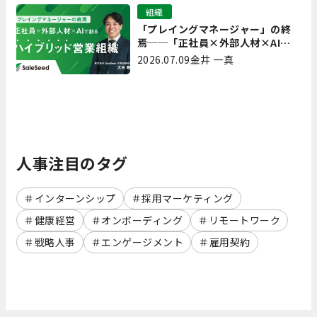
組織
「プレイングマネージャー」の終
焉──「正社員×外部人材×AI」
で創るハイブリッド営業組織
2026.07.09
金井 一真
人事注目のタグ
インターンシップ
採用マーケティング
健康経営
オンボーディング
リモートワーク
戦略人事
エンゲージメント
雇用契約