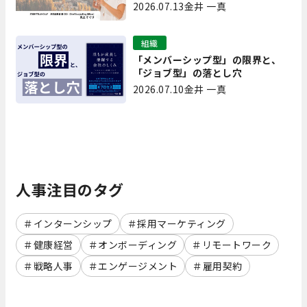
生み出す実践【現場を変えるCQ白
2026.07.13
金井 一真
書 第7回】
組織
「メンバーシップ型」の限界と、
「ジョブ型」の落とし穴
2026.07.10
金井 一真
人事注目のタグ
インターンシップ
採用マーケティング
健康経営
オンボーディング
リモートワーク
戦略人事
エンゲージメント
雇用契約