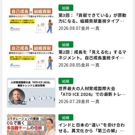
組織
第3回：「貢献できている」が原動
力になる。組織貢献重視タイプの
離職を防ぐ技術
2026.08.07
金井 一真
組織
第2回：成長を「見える化」するマ
ネジメント。自己成長重視タイプ
の離職を防ぐ技術
2026.08.05
金井 一真
組織
世界最大の人材育成国際大会
「ATD ICE 2026」での最新トレン
ドと成功事例｜「重要で実用的
2026.07.28
金井 一真
な、日本にも合う」ホットトピッ
クと人材育成ノウハウ
組織
インドと日本の“違い”を掛け合わ
せる。異文化から「第三の解」を