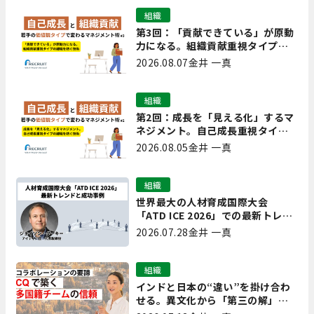
組織
第3回：「貢献できている」が原動
力になる。組織貢献重視タイプの
離職を防ぐ技術
2026.08.07
金井 一真
組織
第2回：成長を「見える化」するマ
ネジメント。自己成長重視タイプ
の離職を防ぐ技術
2026.08.05
金井 一真
組織
世界最大の人材育成国際大会
「ATD ICE 2026」での最新トレン
ドと成功事例｜「重要で実用的
2026.07.28
金井 一真
な、日本にも合う」ホットトピッ
クと人材育成ノウハウ
組織
インドと日本の“違い”を掛け合わ
せる。異文化から「第三の解」を
生み出す実践【現場を変えるCQ白