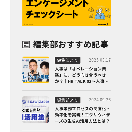
編集部おすすめ記事
2025.03.17
編集部より
人事は「オペレーション業
務」に、どう向き合うべき
か？｜HR TALK 02～人事DX
の最前線を徹底解剖～
2024.09.26
編集部より
人事業務プロセスの高度化・
効率化を実現！エクサウィザ
ーズの生成AI活用方法とは？