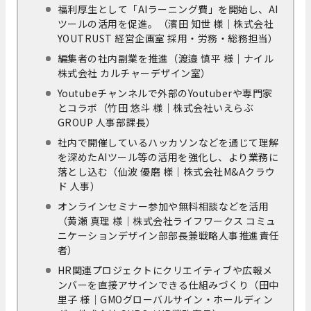
福利厚生として「AIラーニング費」を開始し、AI
ツールの活用を促進。（濱田 知世 様｜株式会社
YOUTRUST 経営企画室 採用・労務・総務担当）
編集者の社内副業を推進（渡邉 慎平 様｜ナイル
株式会社 カルチャーデザイン室）
Youtubeチャンネルで外部のYoutuberや専門家
とコラボ（竹田 悠斗 様｜株式会社いえらぶ
GROUP 人事部課長）
社内で開催しているハッカソンなどを通じて理解
を深めたAIツール等の活用を強化し、より業務に
落とし込む（仙波 優磨 様｜株式会社M&Aクラウ
ド 人事）
オンラインセミナー参加や無料相談などを活用
（黄瀬 真理 様｜株式会社ライフワークス コミュ
ニケーションデザイン部部長兼戦略人事推進責任
者）
HR関連プロジェクトにクリエイティブや広報メ
ンバーを直接アサインできる仕組みづくり（田中
里子 様｜GMOグローバルサイン・ホールディン