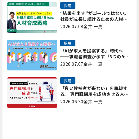
採用
“結果を出す”がゴールではない。
社員が成長し続けるための人材育
成戦略｜プレシャスパートナーズ
2026.07.08
金井 一真
矢野
採用
「AIが求人を提案する」時代へ
──求職者調査が示す「3つの9
割」と、採用担当が今すべき準備
2026.07.07
金井 一真
採用
「良い候補者が来ない」を脱却す
る。 専門職採用を成功させる人事
が実践している4つのこと
2026.06.30
金井 一真