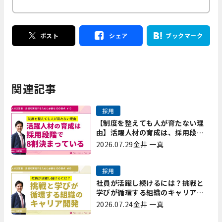
ポスト
シェア
ブックマーク
関連記事
採用
【制度を整えても人が育たない理
由】活躍人材の育成は、採用段階
で8割決まっている｜プレシャスパ
2026.07.29
金井 一真
ートナーズ矢野
採用
社員が活躍し続けるには？挑戦と
学びが循環する組織のキャリア開
発｜プレシャスパートナーズ矢野
2026.07.24
金井 一真