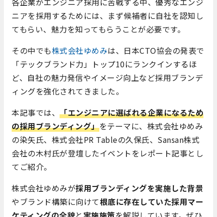
各企業がエンジニア採用に苦戦する中、優秀なエンジ
ニアを採用するためには、まず候補者に自社を認知し
てもらい、魅力を知ってもらうことが必要です。
その中でも
株式会社ゆめみ
は、日本CTO協会の発表で
「テックブランド力」トップ10にランクインするほ
ど、自社の魅力発信やイメージ向上など採用ブランデ
ィングを強化されてきました。
本記事では、
「エンジニアに選ばれる企業になるため
の採用ブランディング」
をテーマに、株式会社ゆめみ
の染矢氏、株式会社PR Tableの久保氏、Sansan株式
会社の木村氏が登壇したイベントをレポート記事とし
てご紹介。
株式会社ゆめみが
採用ブランディングを実施した背景
やブランド構築に向けて
根底に存在していた採用マー
ケティングの全貌
と
実施施策
を解説しています。ぜひ