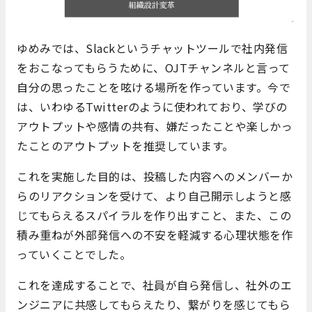
ゆめみでは、Slackというチャットツールで社内発信
をおこなってもらうために、
OJT
チャンネル
と
言っ
て
自分
の思ったことを呟ける
場所
を
作っ
て
います。今で
は、
いわゆるTwitter
の
よう
に
使わ
れ
ており
、
学び
の
アウトプットや
感情
の
共有
、
嫌
だったことや
楽し
かっ
たことのアウトプット
を
推奨
して
います。
これを実施した目的は、投稿した内容への
メンバーか
ら
の
リアクションを受けて、より
自己
開示
しようと感
じてもらえる
スパイラル
を
作り出すこと、また、
この
積み重ね
が
外部
発信
への
不安
を
軽減
する
心理
状態
を
作
っ
て
いくことでした。
これを達成することで、社員が自ら発信し、社外のエ
ンジニアに共感してもらえたり、繋がりを感じてもら