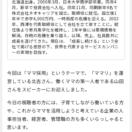
北海道出身。2000年3月、日本大学商学部卒業。同年4
月、新卒で投資会社へ入社。同年11月、同期新卒9名で
株式会社ネオキャリアを設立。取締役に就任。設立後1
年半で赤字4,000万円、一時倒産の危機を迎える。2002
年、西澤を代表取締役として会社を立て直すことに。就
任後より単月黒字化を維持し、1年半後には累積債務を
解消。存続の危機を乗り越え、以降、売上、社員数共に
成長を遂げてきた。現在は、「成長し続ける」という全
社で掲げる思想の下、世界を代表するサービスカンパニ
ーの実現を目指す。
今回は「ママ採用」というテーマで、「ママリ」を運
営している北吉さん、働くママの第一人者である山田
さんをスピーカーにお迎えしました。
今日の視聴者の方には、子育てしながら働いている方
や、これからママを活用しようと考えている企業の人
事担当者、経営者、管理職の方も多くいらっしゃると
思います。