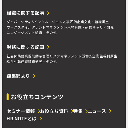
組織に関する記事
ダイバーシティ&インクルージョン
人事評価
企業文化・組織風土
ワークスタイル
タレントマネジメント
人材育成・研修
キャリア開発
エンゲージメント
組織・その他
労務に関する記事
社会保険
就業規則
勤怠管理
リスクマネジメント
労働安全衛生
福利厚生
給与計算
経費精算
労務・その他
編集部より
お役立ちコンテンツ
セミナー情報
お役立ち資料
特集
ニュース
HR NOTEとは