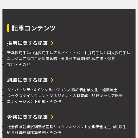
記事コンテンツ
採用に関する記事
新卒採用手法
中途採用手法
アルバイト・パート採用手法
外国人採用手法
エンジニア採用手法
採用戦略・要員計画
母集団形成
面接・選考
採用・その他
組織に関する記事
ダイバーシティ&インクルージョン
人事評価
企業文化・組織風土
ワークスタイル
タレントマネジメント
人材育成・研修
キャリア開発
エンゲージメント
組織・その他
労務に関する記事
社会保険
就業規則
勤怠管理
リスクマネジメント
労働安全衛生
福利厚生
給与計算
経費精算
労務・その他