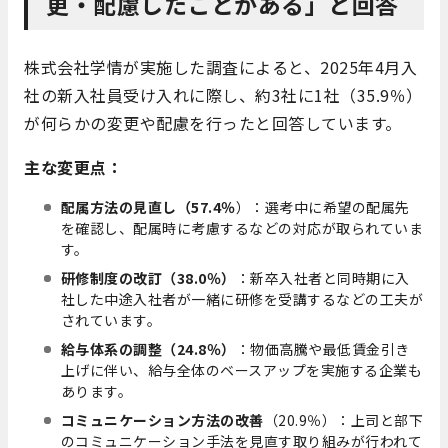
更・配慮したことがある」と回答
株式会社学情が実施した調査によると、2025年4月入
社の新入社員受け入れに際し、約3社に1社（35.9％）
が何らかの変更や配慮を行ったと回答しています。
主な変更点：
配属方法の見直し（57.4％
）：選考中に希望の配属先
を確認し、配属時に考慮するなどの対応が取られていま
す。
研修制度の改訂（38.0％）
：新卒入社者と同時期に入
社した中途入社者が一緒に研修を受講するなどの工夫が
されています。
給与体系の調整（24.8％）
：物価高騰や最低賃金引き
上げに伴い、給与全体のベースアップを実施する企業も
あります。
コミュニケーション方法の改善
（20.9％）：上司と部下
のコミュニケーション手法を見直す取り組みが行われて