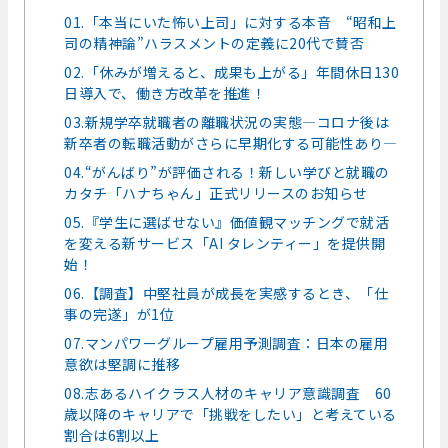
01.「本当にいた怖い上司」に対する本音 “昭和上
司の精神論”ハラスメントの定義に20代で賛否
02.「休みが増えると、成果も上がる」年間休日130
日導入で、働き方改革を推進！
03.新規学卒就職者の離職状況の実態―コロナ後は
新卒者の転職活動がさらに早期化する可能性あり―
04.“がんばり”が評価される！新しい学びと就職の
カタチ「ハナちゃん」正式リリースのお知らせ
05.『学生に選ばせない』価値観マッチングで就活
を変える新サービス「AI タレンティー」を提供開
始！
06.【調査】中堅社員が成長を実感するとき、「仕
事の完遂」が1位
07.マンパワーグループ雇用予測調査：日本の雇用
意欲は堅調に推移
08.志あるハイクラス人材のキャリア意識調査 60
歳以降のキャリアで「挑戦をしたい」と考えている
割合は6割以上