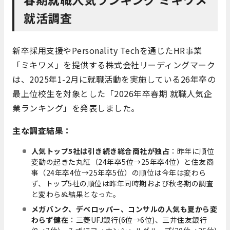
就活調査
新卒採用支援やPersonality Techを通じたHR事業
「ミキワメ」を提供する株式会社リーディングマーク
は、2025年1-2月に就職活動を実施している26年卒の
最上位校生を対象とした「2026年卒春期 就職人気企
業ランキング」を発表しました。
主な調査結果：
人気トップ5社は引き続き総合商社が独占
：昨年に順位
変動の起きた丸紅（24年卒5位→25年卒4位）と住友商
事（24年卒4位→25年卒5位）の順位は今年は変わら
ず、トップ5社の順位は昨年同時期および秋冬期の調査
と変わらぬ結果となった。
メガバンク、デベロッパー、コンサルの人気も夏から変
わらず健在
：三菱UFJ銀行(6位→6位)、三井住友銀行