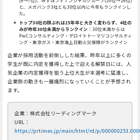
(9→7位)、みずほフィナンシャルグループ(20位→26位)
と、メガバンク3社とも30位以内に今年もランクインし
た。
トップ30社の顔ぶれは25年卒と大きく変わらず、4社の
みが昨年30位未満からランクイン
：30位未満からは
PwCコンサルティング・デロイトトーマツコンサルティ
ング・東京ガス・東京海上日動火災保険がランクイン
企業が採用活動を前倒しした結果、昨年以上に多くの
学生が既に内定を獲得した上で迎える解禁日には、人
気企業の内定獲得を狙う上位大生が本選考に猛進し、
企業側の動きも一層熾烈になっていくことが予想され
ます。
企業：
株式会社リーディングマーク
URL：
https://prtimes.jp/main/html/rd/p/000000253.00