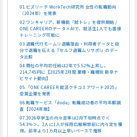
01.ビズリーチ WorkTech研究所 女性の転職動向
（2024年）を発表
02.ワンキャリア、新機能「就トレ」を提供開始 /
ONE CAREERのデータ×AIで、就活生1人でも面接
トレーニング可能に
03.退職代行モームリ退職理由・利用者データと自
分で退職を伝える『セルフ退職ムリサポ!』のデー
タ比較
04.商社の平均初任給は2年で5.52%上昇し、
214,745円に【2025年2月度 業種・職種別 新卒ナ
ビサイト動向】
05.「ONE CAREER 就活クチコミアワード2025」
受賞企業を発表
06.転職サービス「doda」転職成功者の平均年齢調
査【2024年版】
07.2026卒学生の内々定率は2月下旬時点で＜
54.3％＞。2人に1人が採用広報解禁前に内々定を獲
得。前年より1カ月以上早いペースで推移