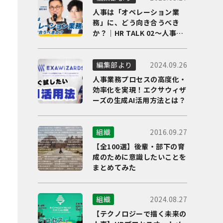
人事は「オペレーション業
務」に、どう向き合うべき
か？｜HR TALK 02～人事DX
の最前線を徹底解剖～
2024.09.26
編集部より
人事業務プロセスの高度化・
効率化を実現！エクサウィザ
ーズの生成AI活用方法とは？
2016.09.27
組織
【全100選】後輩・部下の育
成のために意識したいことを
まとめてみた
2024.08.27
組織
【テクノロジーで描く未来の