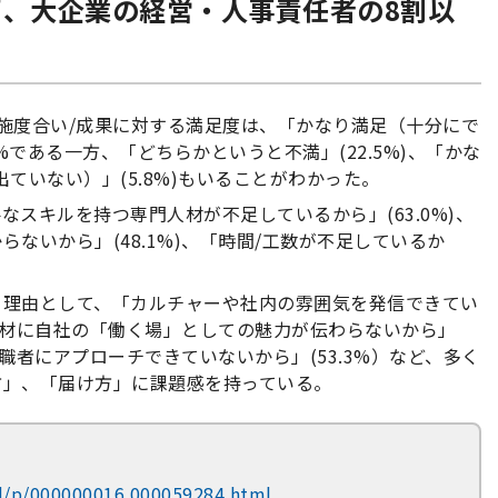
”、大企業の経営・人事責任者の8割以
施度合い/成果に対する満足度は、「かなり満足（十分にで
%である一方、「どちらかというと不満」(22.5%)、「かな
ていない）」(5.8%)もいることがわかった。
スキルを持つ専門人材が不足しているから」(63.0%)、
ないから」(48.1%)、「時間/工数が不足しているか
る理由として、「カルチャーや社内の雰囲気を発信できてい
る人材に自社の「働く場」としての魅力が伝わらないから」
求職者にアプローチできていないから」(53.3%）など、多く
方」、「届け方」に課題感を持っている。
rd/p/000000016.000059284.html