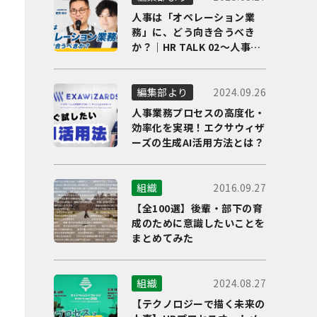
人事は「オペレーション業
務」に、どう向き合うべき
か？｜HR TALK 02～人事DX
の最前線を徹底解剖～
2024.09.26
編集部より
人事業務プロセスの高度化・
効率化を実現！エクサウィザ
ーズの生成AI活用方法とは？
2016.09.27
組織
【全100選】後輩・部下の育
成のために意識したいことを
まとめてみた
2024.08.27
組織
【テクノロジーで描く未来の