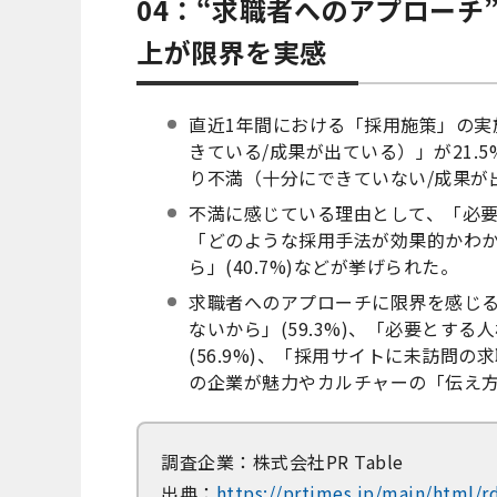
04：“求職者へのアプローチ
上が限界を実感
直近1年間における「採用施策」の実
きている/成果が出ている）」が21.5
り不満（十分にできていない/成果が出
不満に感じている理由として、「必要な
「どのような採用手法が効果的かわから
ら」(40.7%)などが挙げられた。
求職者へのアプローチに限界を感じ
ないから」(59.3%)、「必要とす
(56.9%)、「採用サイトに未訪問の
の企業が魅力やカルチャーの「伝え
調査企業：株式会社PR Table
出典：
https://prtimes.jp/main/html/