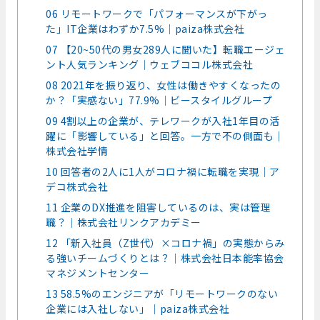
06 リモートワークで「パフォーマンスが下がっ
た」IT企業はわずか7.5%│paiza株式会社
07 【20~50代の男女289人に聞いた】転職エージェ
ント人気ランキング│ウェブココル株式会社
08 2021年を振り返り、女性は働きやすくなったの
か？「実感ない」77.9%│ビースタイルグループ
09 4割以上の企業が、テレワークが入社1年目の活
躍に「影響している」と回答。一方で不の側面も│
株式会社学情
10 回答者の2人に1人がコロナ禍に転職を実現│ア
デコ株式会社
11 企業のDX推進を阻害しているのは、実は管理
職？│株式会社リンクアカデミー
12 「新入社員（Z世代）×コロナ禍」の実態からみ
る強いチームづくりとは？│株式会社日本能率協会
マネジメントセンター
13 58.5%のエンジニアが「リモートワークのない
企業には入社しない」│paiza株式会社