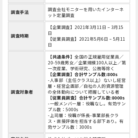
調査会社モニターを用いたインターネ
調査手法
ット定量調査
【企業調査】2021年3月11日 – 3月15
日
調査時期
【従業員調査】2021年5月6日 – 5月11
日
【共通条件】
全国の正規雇用従業員／
20-59歳男女／企業規模100人以上／第
一次産業、学術研究、公務等除く
【企業調査】合計サンプル数:800s
-人事部（主任クラス以上）ないし経営
層・経営企画部／自社の人的資源管理
調査対象者
の全体動向について把握している者
【従業員調査】合計サンプル数:8000s
-一般メンバー層：役職なし。有効サン
プル数：5000s
-上司層：役職が係長-事業部長クラ
ス・直接評価を担当する部下あり。有
効サンプル数：3000s