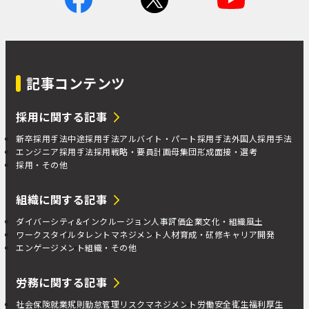
記事コンテンツ
採用に関する記事
新卒採用手法
中途採用手法
アルバイト・パート採用手法
外国人採用手法
エンジニア採用手法
採用戦略・要員計画
母集団形成
面接・選考
採用・その他
組織に関する記事
ダイバーシティ&インクルージョン
人事評価
企業文化・組織風土
ワークスタイル
タレントマネジメント
人材育成・研修
キャリア開発
エンゲージメント
組織・その他
労務に関する記事
社会保険
就業規則
勤怠管理
リスクマネジメント
労働安全衛生
福利厚生