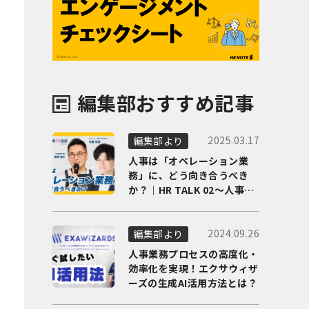
編集部おすすめ記事
2025.03.17
編集部より
人事は「オペレーション業
務」に、どう向き合うべき
か？｜HR TALK 02～人事DX
の最前線を徹底解剖～
2024.09.26
編集部より
人事業務プロセスの高度化・
効率化を実現！エクサウィザ
ーズの生成AI活用方法とは？