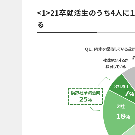
<1>21卒就活生のうち4人
る