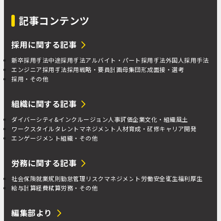
記事コンテンツ
採用に関する記事
新卒採用手法
中途採用手法
アルバイト・パート採用手法
外国人採用手法
エンジニア採用手法
採用戦略・要員計画
母集団形成
面接・選考
採用・その他
組織に関する記事
ダイバーシティ&インクルージョン
人事評価
企業文化・組織風土
ワークスタイル
タレントマネジメント
人材育成・研修
キャリア開発
エンゲージメント
組織・その他
労務に関する記事
社会保険
就業規則
勤怠管理
リスクマネジメント
労働安全衛生
福利厚生
給与計算
経費精算
労務・その他
編集部より